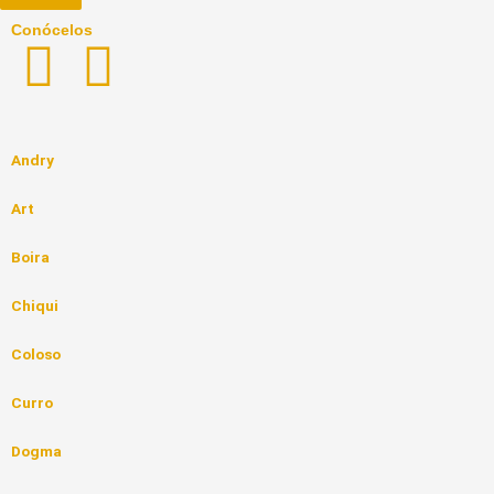
Conócelos
T
Y
w
o
i
u
Andry
Art
t
t
Boira
c
u
Chiqui
h
b
Coloso
e
Curro
Dogma