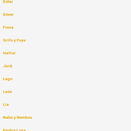
Dólar
Dóver
Fiona
Grifo y Fuyu
Haftor
Jack
Lego
León
Lía
Nabú y Nembou
Piedra Luna