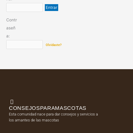
Contr
aseñ
a:
Olvidaste?
CONSEJOSPARAMASCOTAS
Esta comunidad nace para dar consejos y servicios a
los amantes de las mascotas