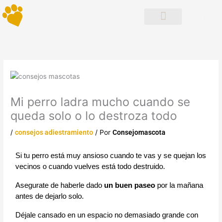
Ir
al
contenido
Consulta Bienestar Animal 2025
Recursos Colonias
Mi perro ladra mucho cuando se
queda solo o lo destroza todo
/
consejos adiestramiento
/ Por
Consejomascota
Si tu perro está muy ansioso cuando te vas y se quejan los
vecinos o cuando vuelves está todo destruido.
Asegurate de haberle dado
un buen paseo
por la mañana
antes de dejarlo solo.
Déjale cansado en un espacio no demasiado grande con