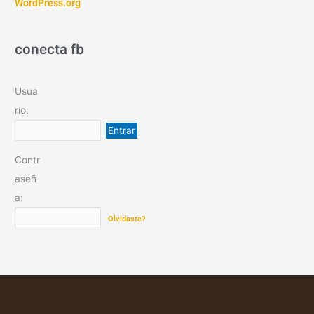
WordPress.org
conecta fb
Usua
rio:
Contr
aseñ
a:
Olvidaste?