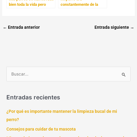
bien toda la vida pero
constantemente de la
ahora se atacan
correa
←
Entrada anterior
Entrada siguiente
→
B
u
s
Entradas recientes
c
a
¿Por qué es importante mantener la limpieza bucal de mi
r
perro?
p
Consejos para cuidar de tu mascota
o