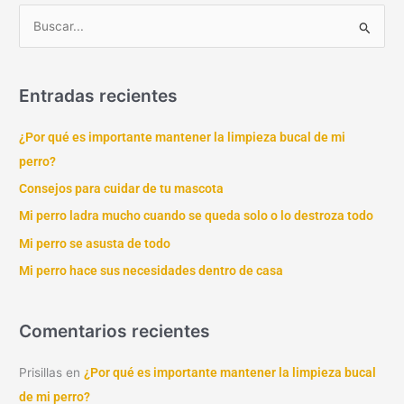
B
u
s
Entradas recientes
c
a
¿Por qué es importante mantener la limpieza bucal de mi
r
perro?
p
Consejos para cuidar de tu mascota
o
Mi perro ladra mucho cuando se queda solo o lo destroza todo
r
Mi perro se asusta de todo
:
Mi perro hace sus necesidades dentro de casa
Comentarios recientes
Prisillas
en
¿Por qué es importante mantener la limpieza bucal
de mi perro?